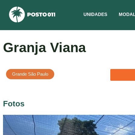
Ir
para
UNIDADES
MODAL
o
conteúdo
Granja Viana
Grande São Paulo
Fotos