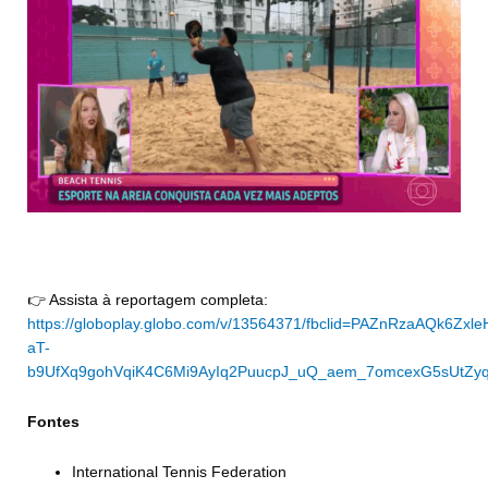
👉 Assista à reportagem completa:
https://globoplay.globo.com/v/13564371/fbclid=PAZnRzaAQ
aT-
b9UfXq9gohVqiK4C6Mi9AyIq2PuucpJ_uQ_aem_7omcexG5sUtZ
Fontes
International Tennis Federation